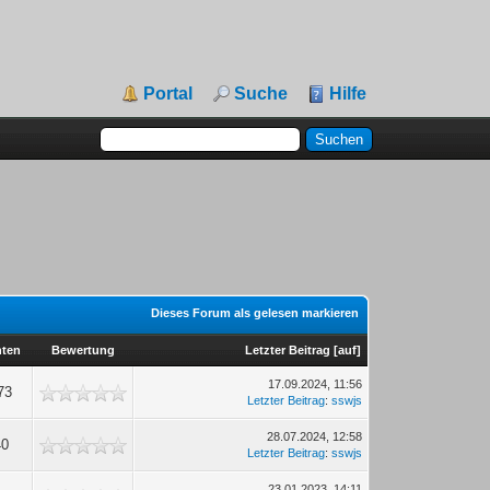
Portal
Suche
Hilfe
Dieses Forum als gelesen markieren
hten
Bewertung
Letzter Beitrag
[
auf
]
17.09.2024, 11:56
73
Letzter Beitrag
:
sswjs
28.07.2024, 12:58
40
Letzter Beitrag
:
sswjs
23.01.2023, 14:11