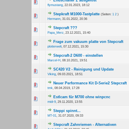
Endschalter Z ausgelöst
0 Bewertung(en) - 0 von
1
flymustang
,
22.01.2023, 18:12
Stepkraft M1000-Tastplatte
(Seiten:
1
2
)
0 Bewertung(en) - 0 von
1
Hermann
,
31.01.2022, 20:36
Stepcraft ???
0 Bewertung(en) - 0 von
1
Papa_Merz
,
23.12.2021, 15:40
Frage zum vakuum platte von Stepcraft
0 Bewertung(en) - 0 von
1
plotterwelt
,
07.12.2021, 15:30
Stepcraft-2 D600 - einstellen
0 Bewertung(en) - 0 von
1
Marcel-H
,
08.10.2021, 19:51
SC420 V2 - Reinigung und Update
0 Bewertung(en) - 0 von
1
Viking
,
09.03.2021, 18:51
Neuer Performance Kit D-Serie2 Stepcraft
13 Bewertung(en) -
1
tmk
,
08.04.2019, 17:28
Estlcam für M700 ohne winpcnc
0 Bewertung(en) - 0 von
1
midi-9
,
29.11.2020, 13:55
Steppi spinnt...
0 Bewertung(en) - 0 von
1
MT-01
,
31.07.2020, 09:33
Stepcraft Zahnriemen - Alternativen
0 Bewertung(en) - 0 von
1