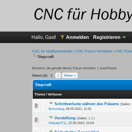
Hallo, Gast!
Anmelden
Registrieren
CNC für Hobbyanwender
›
CNC Fräsen Hersteller
›
CNC Fräse
Stepcraft
Benutzer, die gerade dieses Forum ansehen: 1 Gast/Gäste
Seiten (2):
1
2
Weiter »
Stepcraft
Thema
/
Verfasser
Schrittverluste währen des Fräsens
(Seiten:
0 Bewertung(en) - 0 von
1
flymustang
,
06.05.2021, 11:02
Vorstellung
(Seiten:
1
2
)
0 Bewertung(en) - 0 von
1
Nobody4711
,
22.06.2024, 22:04