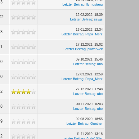
23
Letzter Beitrag
:
flymustang
12.02.2022, 18:39
92
Letzter Beitrag
:
sswjs
13.01.2022, 12:34
13
Letzter Beitrag
:
Papa_Merz
17.12.2021, 15:02
61
Letzter Beitrag
:
plotterwelt
09.10.2021, 15:46
20
Letzter Beitrag
:
ubo
12.03.2021, 12:59
00
Letzter Beitrag
:
Papa_Merz
27.12.2020, 17:48
52
Letzter Beitrag
:
ubo
30.11.2020, 16:03
08
Letzter Beitrag
:
ubo
02.08.2020, 18:55
49
Letzter Beitrag
:
Gunther
11.11.2019, 13:18
62
Letzter Beitrag
:
Andy103er