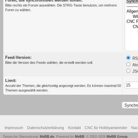
Foren, die synchronisiert werden sollen:
Bitte rechts ein Forum auswählen. Die STRG-Taste benutzen, um mehrere
Foren zu wählen.
Feed-Version:
RSS
Bitte die Version des Feeds wählen, die erstellt werden soll.
Ato
JS
Limit:
Anzahl der Themen, die gleichzeitig angezeigt werden. Es können maximal 50
Themen ausgewählt werden.
Impressum
Datenschutzerklärung
Kontakt
CNC für Hobbyanwender
Nac
Deutsche Übersetzung:
MyBB.de
, Powered by
MyBB
, © 2002-2026
MyBB Group
.