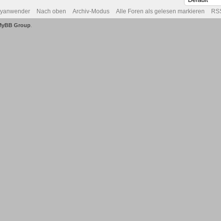
byanwender
Nach oben
Archiv-Modus
Alle Foren als gelesen markieren
RSS
MyBB Group
.