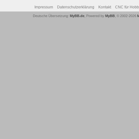
Impressum
Datenschutzerklärung
Kontakt
CNC für Hob
Deutsche Übersetzung:
MyBB.de
, Powered by
MyBB
, © 2002-2026