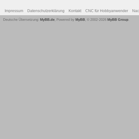
Impressum
Datenschutzerklärung
Kontakt
CNC für Hobbyanwender
Nac
Deutsche Übersetzung:
MyBB.de
, Powered by
MyBB
, © 2002-2026
MyBB Group
.