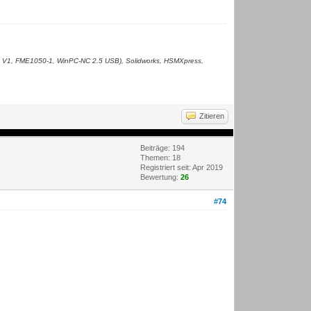
 V1, FME1050-1, WinPC-NC 2.5 USB), Solidworks, HSMXpress,
Zitieren
Beiträge: 194
Themen: 18
Registriert seit: Apr 2019
Bewertung:
26
#74