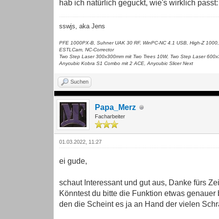
hab ich natürlich geguckt, wie's wirklich passt
sswjs, aka Jens
PFE 1000PX-B, Suhner UAK 30 RF, WinPC-NC 4.1 USB, High-Z 1000,
ESTLCam, NC-Corrector
Two Step Laser 300x300mm mit Two Trees 10W, Two Step Laser 600
Anycubic Kobra S1 Combo mit 2 ACE, Anycubic Slicer Next
Suchen
Papa_Merz
Facharbeiter
01.03.2022, 11:27
ei gude,
schaut Interessant und gut aus, Danke fürs Ze
Könntest du bitte die Funktion etwas genauer
den die Scheint es ja an Hand der vielen Sch