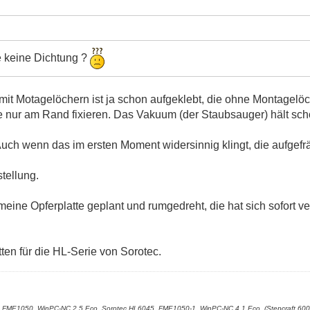
e keine Dichtung ?
mit Motagelöchern ist ja schon aufgeklebt, die ohne Montagelö
 nur am Rand fixieren. Das Vakuum (der Staubsauger) hält scho
Auch wenn das im ersten Moment widersinnig klingt, die aufgefr
tellung.
eine Opferplatte geplant und rumgedreht, die hat sich sofort v
tten für die HL-Serie von Sorotec.
 FME1050, WinPC-NC 2.5 Eco, Sorotec HL6045, FME1050-1, WinPC-NC 4.1 Eco, (Stepcraft 600