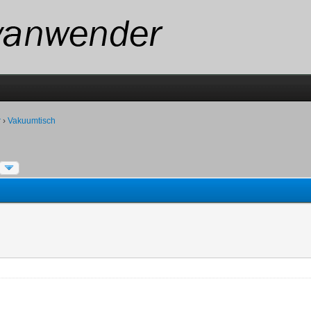
r
›
Vakuumtisch