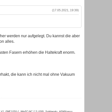
(17.05.2021, 19:39)
cher werden nur aufgelegt. Du kannst die aber
n alles.
ästen Fasern erhöhen die Haltekraft enorm.
erhakt, die kann ich nicht mal ohne Vakuum
 V1, FME1050-1, WinPC-NC 2.5 USB), Solidworks, HSMXpress,