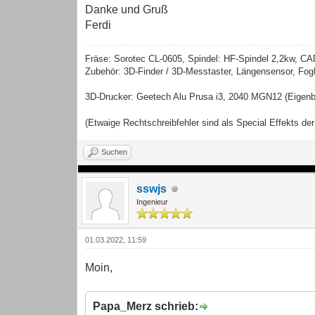
Danke und Gruß
Ferdi
Fräse: Sorotec CL-0605, Spindel: HF-Spindel 2,2kw, CA
Zubehör: 3D-Finder / 3D-Messtaster, Längensensor, F
3D-Drucker: Geetech Alu Prusa i3, 2040 MGN12 (Eigenb
(Etwaige Rechtschreibfehler sind als Special Effekts d
Suchen
sswjs
Ingenieur
01.03.2022, 11:59
Moin,
Papa_Merz schrieb: