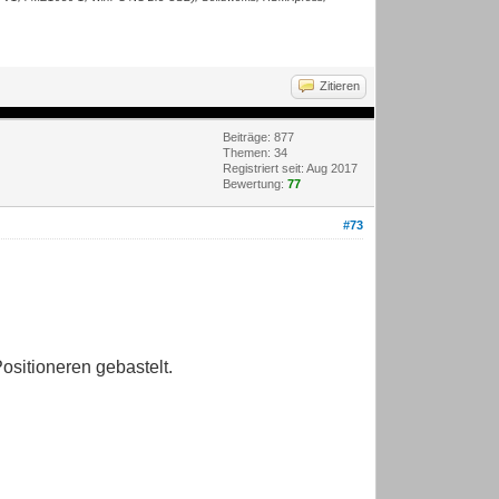
Zitieren
Beiträge: 877
Themen: 34
Registriert seit: Aug 2017
Bewertung:
77
#73
ositioneren gebastelt.