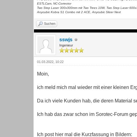
ESTLCam, NC-Corrector
Two Step Laser 300x300mm mit Two Trees 10W, Two Step Laser 600
Anycubic Kobra S1 Combo mit 2 ACE, Anycubic Slicer Next
Suchen
sswjs
Ingenieur
01.03.2022, 10:22
Moin,
ich meld mich mal wieder mit einer kleinen 
Da ich viele Kunden hab, die deren Material 
Ich hab das zwar schon im Sorotec-Forum gepo
Ich post hier mal die Kurzfassung in Bildern: