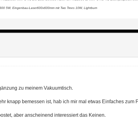
x300 5W, Eingenbau-Laser600x600mm mit Two Trees 10W, Lightburn
Ergänzung zu meinem Vakuumtisch.
sehr knapp bemessen ist, hab ich mir mal etwas Einfaches zum P
stet, aber anscheinend interessiert das Keinen.