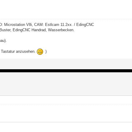
D: Microstation V8i, CAM: Estlcam 11.2xx. / EdingCNC
ogBuster, EdingCNC Handrad, Wasserbecken.
au).
er Tastatur anzusehen.
)