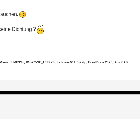
rauchen.
 keine Dichtung ?
, Prusa i3 MK3S+, WinPC-NC_USB V3, Estlcam V11, Skalp, CorelDraw 2020, AutoCAD