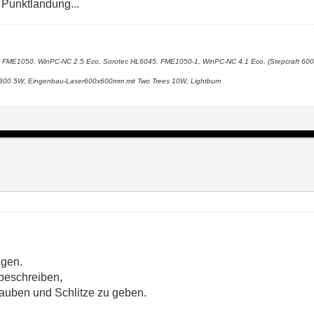
: Punktlandung...
 FME1050, WinPC-NC 2.5 Eco, Sorotec HL6045, FME1050-1, WinPC-NC 4.1 Eco, (Stepcraft 600
x300 5W, Eingenbau-Laser600x600mm mit Two Trees 10W, Lightburn
igen.
 beschreiben,
rauben und Schlitze zu geben.