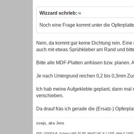
Wizzard schrieb:
Noch eine Frage kommt unter die Opferplatt
Nein, da kommt gar keine Dichtung rein. Eine 
auch mit etwas Sprühkleber am Rand und bitte
Bitte alle MDF-Platten anfräsen bzw. planen. 
Je nach Untergrund reichen 0,2 bis 0,3mm Zus
Ich hab meine Aufgeklebte geplant, dann mal m
verschieben.
Da drauf fräs ich gerade die (Ersatz-) Opferpla
sswjs, aka Jens
PFE 1000PX-B, Suhner UAK 30 RF, WinPC-NC 4.1 USB, High-Z 1000,