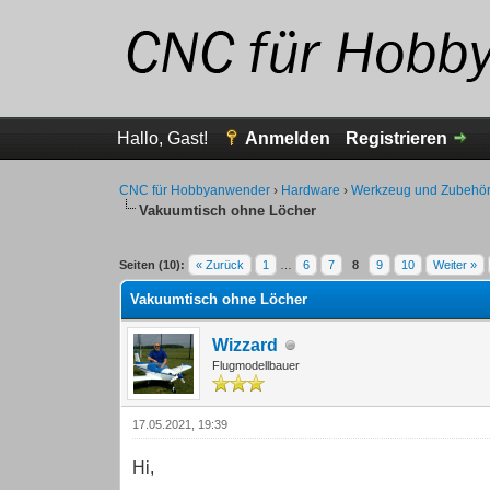
Hallo, Gast!
Anmelden
Registrieren
CNC für Hobbyanwender
›
Hardware
›
Werkzeug und Zubehö
Vakuumtisch ohne Löcher
1 Bewertung(en) - 5 im Durchschnitt
1
2
3
4
5
Seiten (10):
« Zurück
1
…
6
7
8
9
10
Weiter »
Vakuumtisch ohne Löcher
Wizzard
Flugmodellbauer
17.05.2021, 19:39
Hi,