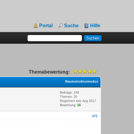
Portal
Suche
Hilfe
Themabewertung:
Baumstrukturmodus
Beiträge: 248
Themen: 20
Registriert seit: Aug 2017
Bewertung:
16
#71