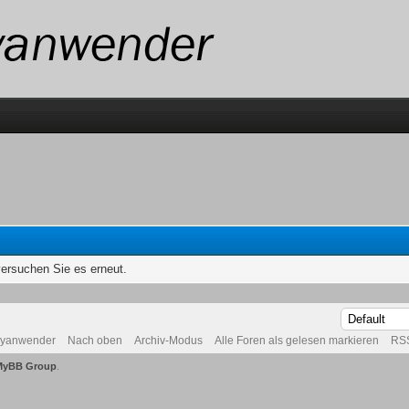
versuchen Sie es erneut.
byanwender
Nach oben
Archiv-Modus
Alle Foren als gelesen markieren
RSS
MyBB Group
.