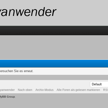
versuchen Sie es erneut.
byanwender
Nach oben
Archiv-Modus
Alle Foren als gelesen markieren
RSS
MyBB Group
.