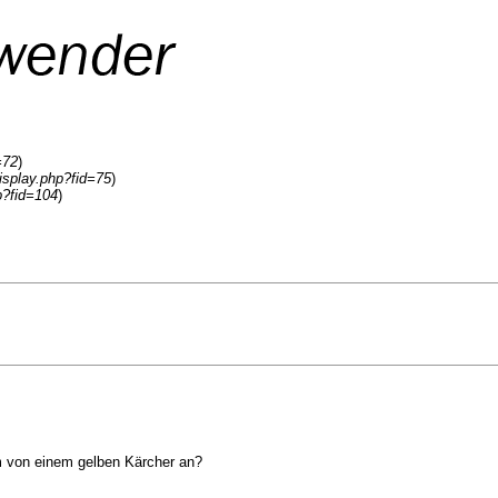
=72
)
isplay.php?fid=75
)
p?fid=104
)
m von einem gelben Kärcher an?