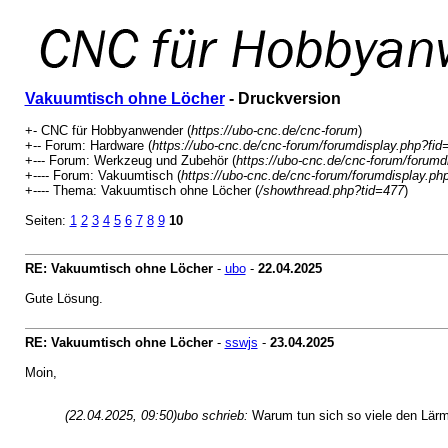
Vakuumtisch ohne Löcher
- Druckversion
+- CNC für Hobbyanwender (
https://ubo-cnc.de/cnc-forum
)
+-- Forum: Hardware (
https://ubo-cnc.de/cnc-forum/forumdisplay.php?fid
+--- Forum: Werkzeug und Zubehör (
https://ubo-cnc.de/cnc-forum/forumd
+---- Forum: Vakuumtisch (
https://ubo-cnc.de/cnc-forum/forumdisplay.ph
+---- Thema: Vakuumtisch ohne Löcher (
/showthread.php?tid=477
)
Seiten:
1
2
3
4
5
6
7
8
9
10
RE: Vakuumtisch ohne Löcher
-
ubo
-
22.04.2025
Gute Lösung.
RE: Vakuumtisch ohne Löcher
-
sswjs
-
23.04.2025
Moin,
(22.04.2025, 09:50)
ubo schrieb:
Warum tun sich so viele den Lär