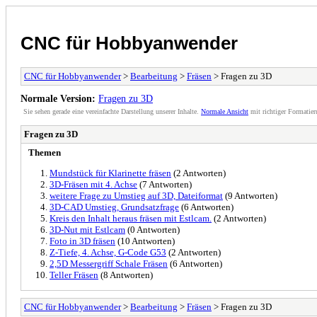
CNC für Hobbyanwender
CNC für Hobbyanwender
>
Bearbeitung
>
Fräsen
> Fragen zu 3D
Normale Version:
Fragen zu 3D
Sie sehen gerade eine vereinfachte Darstellung unserer Inhalte.
Normale Ansicht
mit richtiger Formatier
Fragen zu 3D
Themen
Mundstück für Klarinette fräsen
(2 Antworten)
3D-Fräsen mit 4. Achse
(7 Antworten)
weitere Frage zu Umstieg auf 3D, Dateiformat
(9 Antworten)
3D-CAD Umstieg, Grundsatzfrage
(6 Antworten)
Kreis den Inhalt heraus fräsen mit Estlcam.
(2 Antworten)
3D-Nut mit Estlcam
(0 Antworten)
Foto in 3D fräsen
(10 Antworten)
Z-Tiefe, 4. Achse, G-Code G53
(2 Antworten)
2,5D Messergriff Schale Fräsen
(6 Antworten)
Teller Fräsen
(8 Antworten)
CNC für Hobbyanwender
>
Bearbeitung
>
Fräsen
> Fragen zu 3D